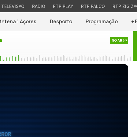
TELEVISÃO
RÁDIO
RTP PLAY
RTP PALCO
RTP ZIG ZA
Antena 1 Açores
Desporto
Programação
+ 
a
NO AR
RROR