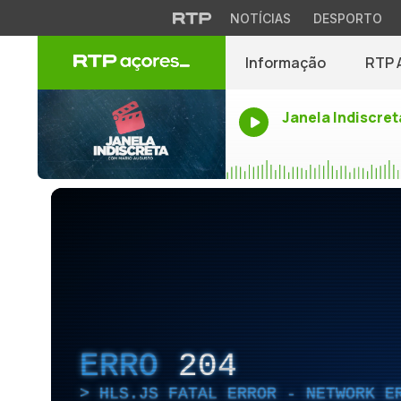
NOTÍCIAS
DESPORTO
Informação
RTP 
Janela Indiscret
ERRO
204
HLS.JS FATAL ERROR - NETWORK E