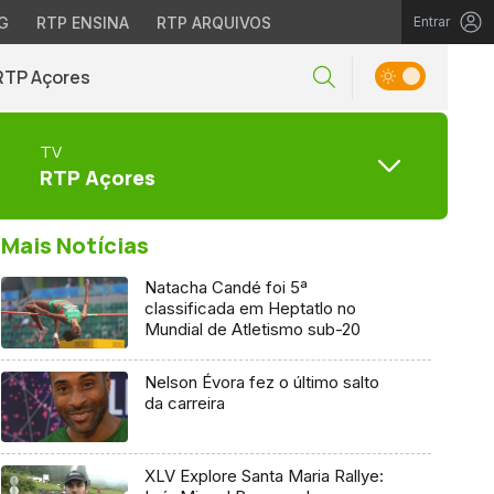
G
RTP ENSINA
RTP ARQUIVOS
Entrar
RTP Açores
TV
RTP Açores
Mais Notícias
Natacha Candé foi 5ª
classificada em Heptatlo no
Mundial de Atletismo sub-20
Nelson Évora fez o último salto
da carreira
XLV Explore Santa Maria Rallye: