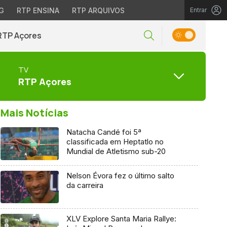
G
RTP ENSINA
RTP ARQUIVOS
Entrar
RTP Açores
TV
RTP Açores
Mais Notícias
Natacha Candé foi 5ª
classificada em Heptatlo no
Mundial de Atletismo sub-20
Nelson Évora fez o último salto
da carreira
XLV Explore Santa Maria Rallye: