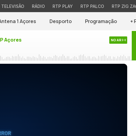
TELEVISÃO
RÁDIO
RTP PLAY
RTP PALCO
RTP ZIG ZA
Antena 1 Açores
Desporto
Programação
+ 
TP Açores
NO AR
RROR