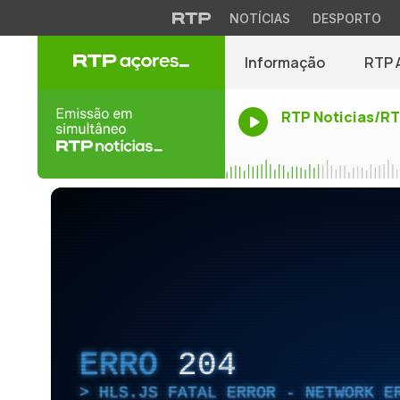
NOTÍCIAS
DESPORTO
Informação
RTP 
RTP Noticias/R
ERRO
204
HLS.JS FATAL ERROR - NETWORK E