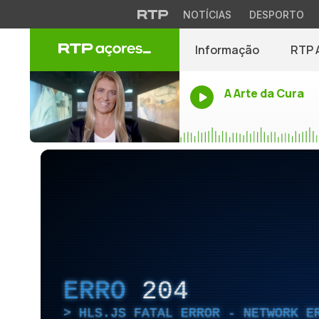
NOTÍCIAS
DESPORTO
Informação
RTP 
A Arte da Cura
ERRO
204
HLS.JS FATAL ERROR - NETWORK E