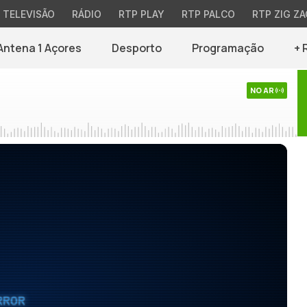
TELEVISÃO
RÁDIO
RTP PLAY
RTP PALCO
RTP ZIG ZA
Antena 1 Açores
Desporto
Programação
+ 
NO AR
RROR