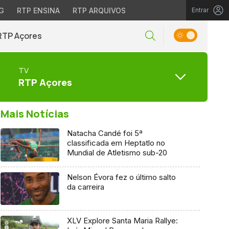
G
RTP ENSINA
RTP ARQUIVOS
Entrar
RTP Açores
TV
RTP Açores
Mais Notícias
Natacha Candé foi 5ª
classificada em Heptatlo no
Mundial de Atletismo sub-20
Nelson Évora fez o último salto
da carreira
XLV Explore Santa Maria Rallye: