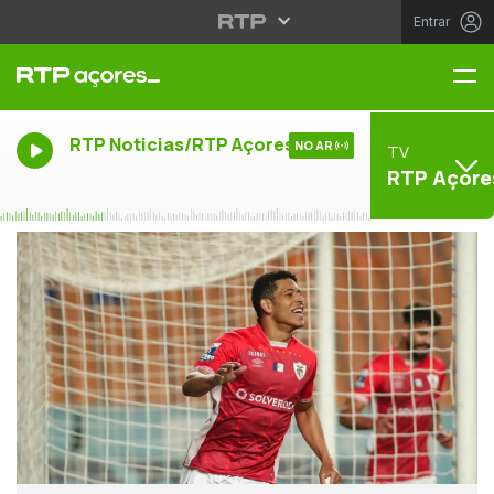
Entrar
Me
RTP Noticias/RTP Açores
NO AR
TV
RTP Açore