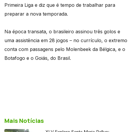
Primeira Liga e diz que é tempo de trabalhar para
preparar a nova temporada.
Na época transata, o brasileiro assinou três golos e
uma assistência em 28 jogos – no currículo, o extremo
conta com passagens pelo Molenbeek da Bélgica, e o
Botafogo e o Goiás, do Brasil.
Mais Notícias
XLV Explore Santa Maria Rallye: