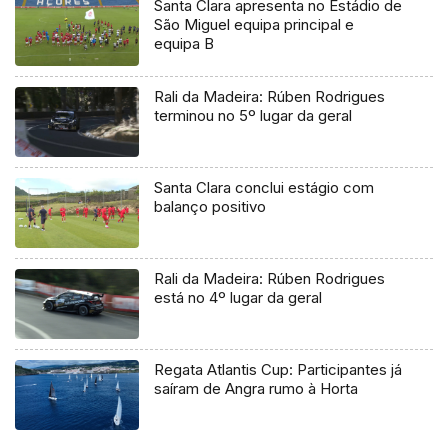
Santa Clara apresenta no Estádio de
São Miguel equipa principal e
equipa B
Rali da Madeira: Rúben Rodrigues
terminou no 5º lugar da geral
Santa Clara conclui estágio com
balanço positivo
Rali da Madeira: Rúben Rodrigues
está no 4º lugar da geral
Regata Atlantis Cup: Participantes já
saíram de Angra rumo à Horta