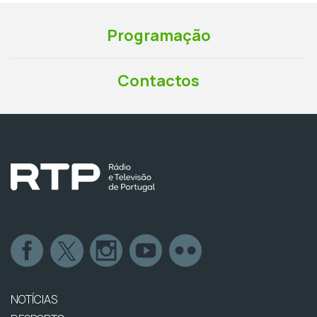
Programação
Contactos
NOTÍCIAS