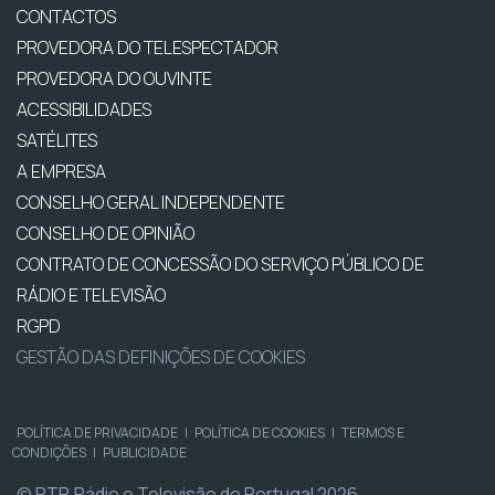
CONTACTOS
PROVEDORA DO TELESPECTADOR
PROVEDORA DO OUVINTE
ACESSIBILIDADES
SATÉLITES
A EMPRESA
CONSELHO GERAL INDEPENDENTE
CONSELHO DE OPINIÃO
CONTRATO DE CONCESSÃO DO SERVIÇO PÚBLICO DE
RÁDIO E TELEVISÃO
RGPD
GESTÃO DAS DEFINIÇÕES DE COOKIES
POLÍTICA DE PRIVACIDADE
|
POLÍTICA DE COOKIES
|
TERMOS E
CONDIÇÕES
|
PUBLICIDADE
© RTP, Rádio e Televisão de Portugal 2026