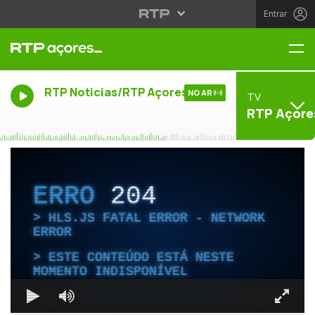
Entrar
Me
RTP Noticias/RTP Açores
NO AR
TV
RTP Açore
ERRO
204
HLS.JS FATAL ERROR - NETWORK
ERROR
ESTE CONTEÚDO ESTÁ NESTE
MOMENTO INDISPONÍVEL