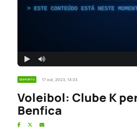
ESTE CONTEÚDO ESTÁ NESTE MOMEN
17 out, 2023, 14:33
DESPORTO
Voleibol: Clube K pe
Benfica