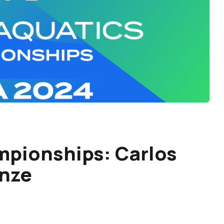
mpionships: Carlos
onze