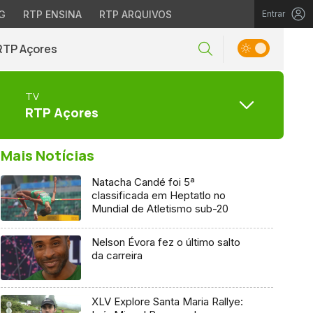
G
RTP ENSINA
RTP ARQUIVOS
Entrar
RTP Açores
TV
RTP Açores
Mais Notícias
Natacha Candé foi 5ª
classificada em Heptatlo no
Mundial de Atletismo sub-20
Nelson Évora fez o último salto
da carreira
XLV Explore Santa Maria Rallye: