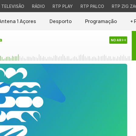
TELEVISÃO
RÁDIO
RTP PLAY
RTP PALCO
RTP ZIG ZA
Antena 1 Açores
Desporto
Programação
+ 
a
NO AR