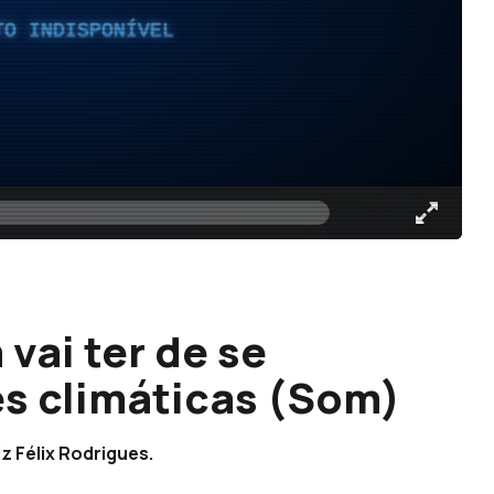
TO INDISPONÍVEL
vai ter de se
es climáticas (Som)
z Félix Rodrigues.