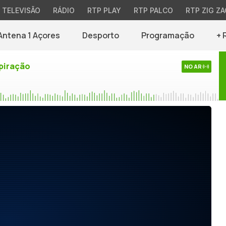
TELEVISÃO
RÁDIO
RTP PLAY
RTP PALCO
RTP ZIG ZA
Antena 1 Açores
Desporto
Programação
+ 
piração
NO AR