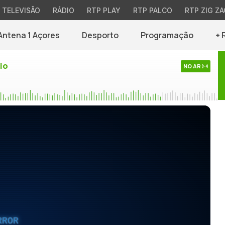
TELEVISÃO
RÁDIO
RTP PLAY
RTP PALCO
RTP ZIG ZA
Antena 1 Açores
Desporto
Programação
+ 
io
NO AR
RROR