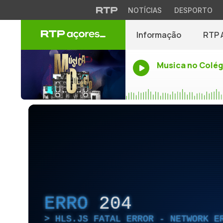
NOTÍCIAS
DESPORTO
Informação
RTP 
Musica no Colég
ERRO
204
HLS.JS FATAL ERROR - NETWORK E