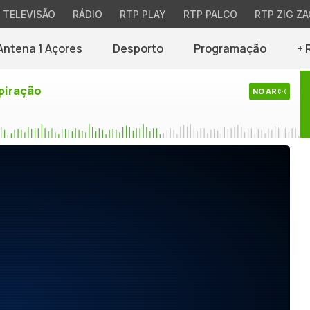
TELEVISÃO
RÁDIO
RTP PLAY
RTP PALCO
RTP ZIG ZA
Antena 1 Açores
Desporto
Programação
+ 
piração
NO AR