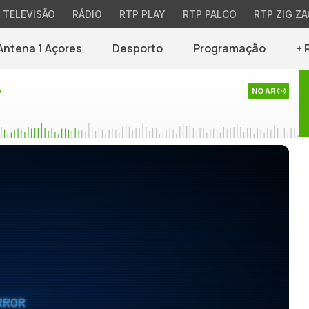
TELEVISÃO
RÁDIO
RTP PLAY
RTP PALCO
RTP ZIG ZA
Antena 1 Açores
Desporto
Programação
+ 
o
NO AR
RROR