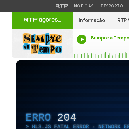
NOTÍCIAS
DESPORTO
Informação
RTP 
Sempre a Temp
ERRO
204
HLS.JS FATAL ERROR - NETWORK E