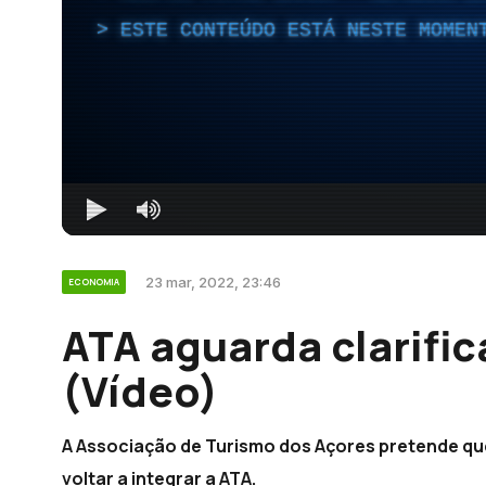
ESTE CONTEÚDO ESTÁ NESTE MOMEN
23 mar, 2022, 23:46
ECONOMIA
ATA aguarda clarifi
(Vídeo)
A Associação de Turismo dos Açores pretende que 
voltar a integrar a ATA.