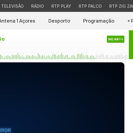
TELEVISÃO
RÁDIO
RTP PLAY
RTP PALCO
RTP ZIG ZA
Antena 1 Açores
Desporto
Programação
+ 
io
NO AR
RROR