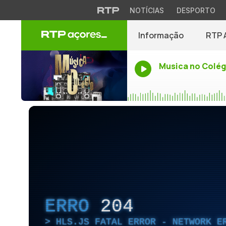
NOTÍCIAS
DESPORTO
Informação
RTP 
Musica no Colég
ERRO
204
HLS.JS FATAL ERROR - NETWORK E