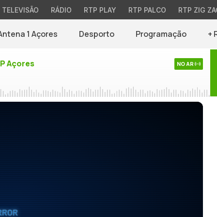
TELEVISÃO
RÁDIO
RTP PLAY
RTP PALCO
RTP ZIG ZA
Antena 1 Açores
Desporto
Programação
+ 
TP Açores
NO AR
RROR