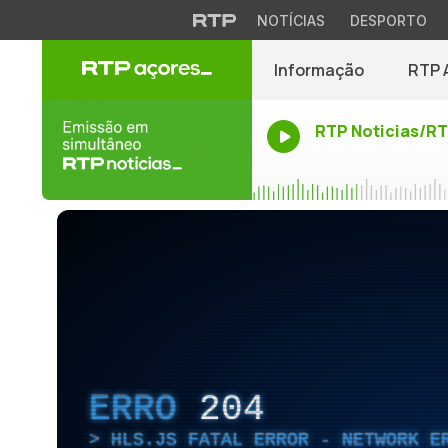
NOTÍCIAS
DESPORTO
Informação
RTP 
RTP Noticias/R
ERRO
204
HLS.JS FATAL ERROR - NETWORK E