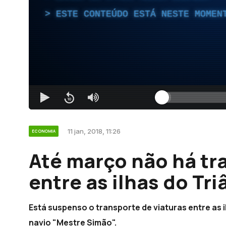
ESTE CONTEÚDO ESTÁ NESTE MOMEN
11 jan, 2018, 11:26
ECONOMIA
Até março não há tr
entre as ilhas do Tr
Está suspenso o transporte de viaturas entre as 
navio "Mestre Simão".