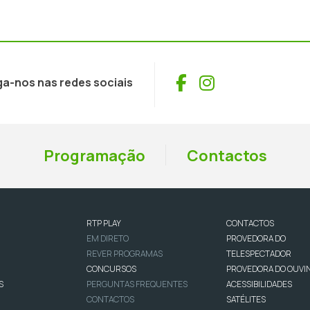
Facebook
Instagram
ga-nos nas redes sociais
Programação
Contactos
RTP PLAY
CONTACTOS
EM DIRETO
PROVEDORA DO
REVER PROGRAMAS
TELESPECTADOR
CONCURSOS
PROVEDORA DO OUVI
S
PERGUNTAS FREQUENTES
ACESSIBILIDADES
CONTACTOS
SATÉLITES