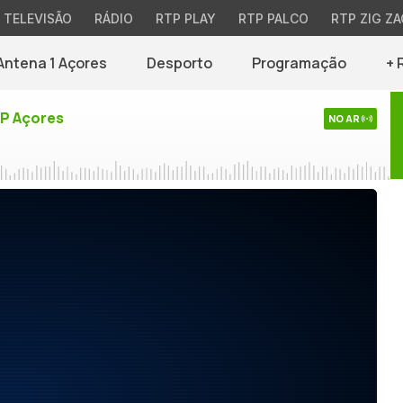
TELEVISÃO
RÁDIO
RTP PLAY
RTP PALCO
RTP ZIG ZA
Antena 1 Açores
Desporto
Programação
+ 
TP Açores
NO AR