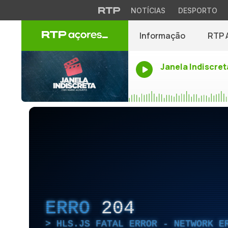
NOTÍCIAS
DESPORTO
Informação
RTP 
Janela Indiscret
ERRO
204
HLS.JS FATAL ERROR - NETWORK E