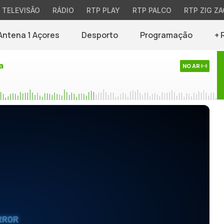
TELEVISÃO
RÁDIO
RTP PLAY
RTP PALCO
RTP ZIG ZA
Antena 1 Açores
Desporto
Programação
+ 
a
NO AR
RROR