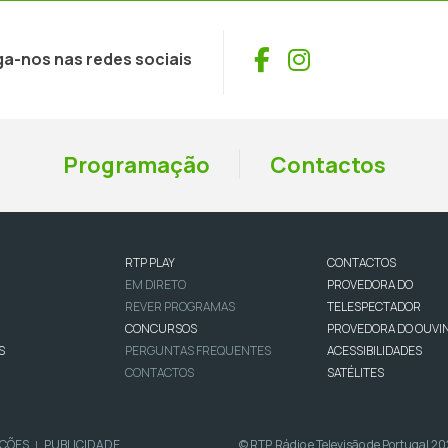
Facebook
Instagram
ga-nos nas redes sociais
Programação
Contactos
RTP PLAY
CONTACTOS
EM DIRETO
PROVEDORA DO
REVER PROGRAMAS
TELESPECTADOR
CONCURSOS
PROVEDORA DO OUVI
S
PERGUNTAS FREQUENTES
ACESSIBILIDADES
CONTACTOS
SATÉLITES
IÇÕES
PUBLICIDADE
© RTP, Rádio e Televisão de Portugal 2
|