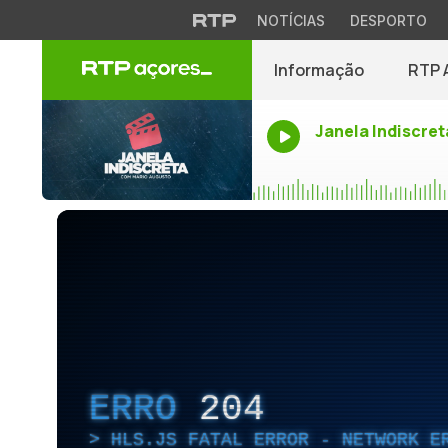
NOTÍCIAS
DESPORTO
Informação
RTP 
Janela Indiscret
ERRO
204
HLS.JS FATAL ERROR - NETWORK E