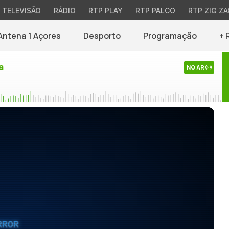
TELEVISÃO
RÁDIO
RTP PLAY
RTP PALCO
RTP ZIG ZA
Antena 1 Açores
Desporto
Programação
+ 
a
NO AR
RROR