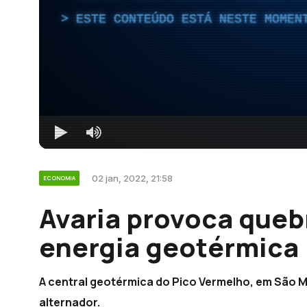
ESTE CONTEÚDO ESTÁ NESTE MOMEN
02 jan, 2022, 21:58
ECONOMIA
Avaria provoca queb
energia geotérmica 
A central geotérmica do Pico Vermelho, em São M
alternador.