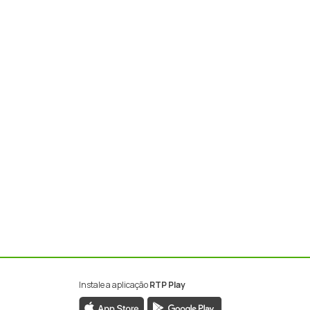
Instale a aplicação
RTP Play