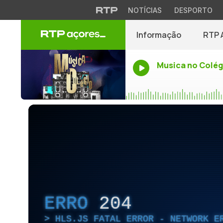
NOTÍCIAS
DESPORTO
Informação
RTP 
Musica no Colég
ERRO
204
HLS.JS FATAL ERROR - NETWORK E