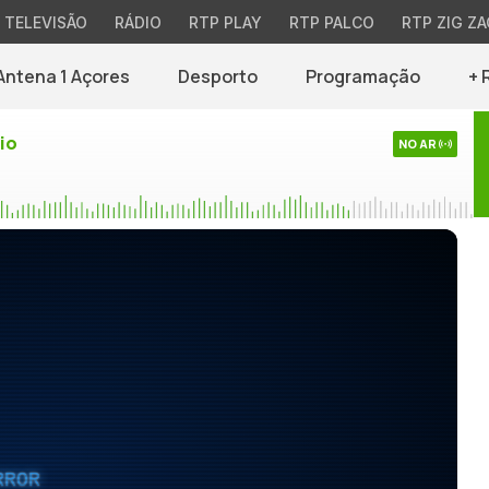
TELEVISÃO
RÁDIO
RTP PLAY
RTP PALCO
RTP ZIG ZA
Antena 1 Açores
Desporto
Programação
+ 
io
NO AR
RROR