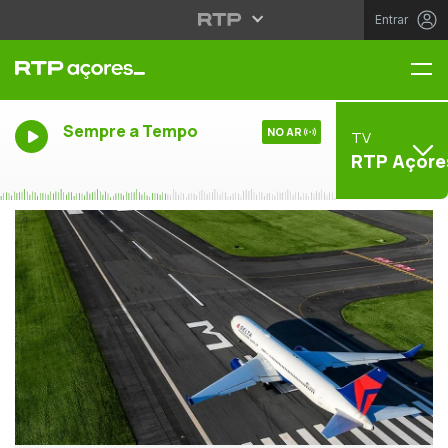
Entrar
Me
Sempre a Tempo
NO AR
TV
RTP Açore