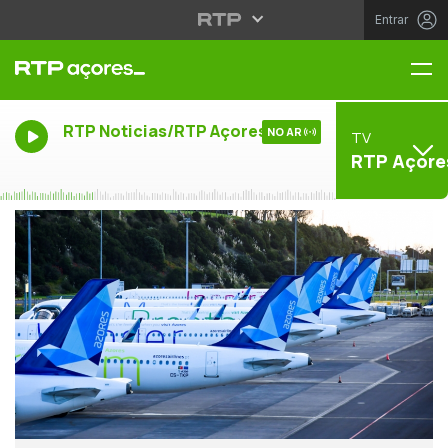
Entrar
Me
RTP Noticias/RTP Açores
NO AR
TV
RTP Açore