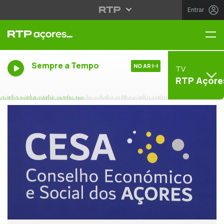
Entrar
Me
Sempre a Tempo
NO AR
TV
RTP Açore