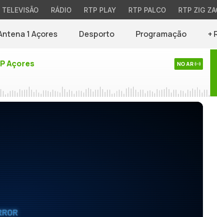
TELEVISÃO
RÁDIO
RTP PLAY
RTP PALCO
RTP ZIG ZA
Antena 1 Açores
Desporto
Programação
+ 
TP Açores
NO AR
RROR