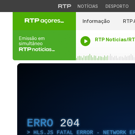
NOTÍCIAS
DESPORTO
Informação
RTP 
RTP Noticias/R
ERRO
204
HLS.JS FATAL ERROR - NETWORK E