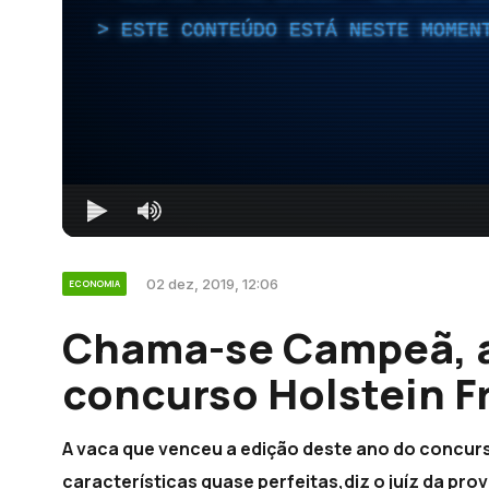
ESTE CONTEÚDO ESTÁ NESTE MOMEN
02 dez, 2019, 12:06
ECONOMIA
Chama-se Campeã, a
concurso Holstein Fr
A vaca que venceu a edição deste ano do concurs
características quase perfeitas,diz o juíz da prov