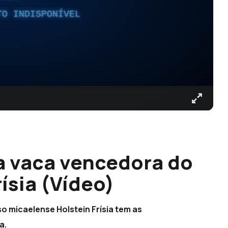
TO INDISPONÍVEL
 vaca vencedora do
ísia (Vídeo)
o micaelense Holstein Frísia tem as
a.