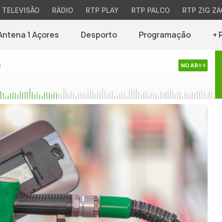
TELEVISÃO
RÁDIO
RTP PLAY
RTP PALCO
RTP ZIG ZA
Antena 1 Açores
Desporto
Programação
+ 
o
NO AR