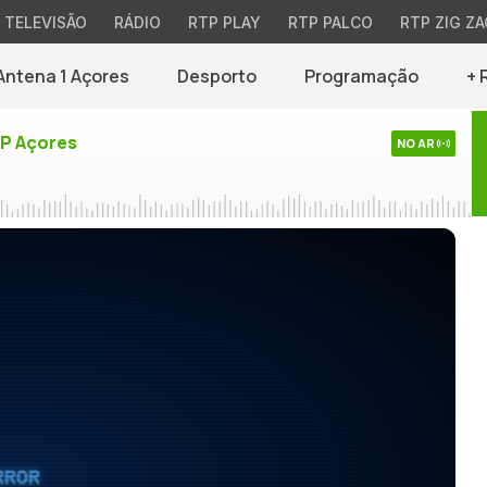
TELEVISÃO
RÁDIO
RTP PLAY
RTP PALCO
RTP ZIG ZA
Antena 1 Açores
Desporto
Programação
+ 
TP Açores
NO AR
RROR