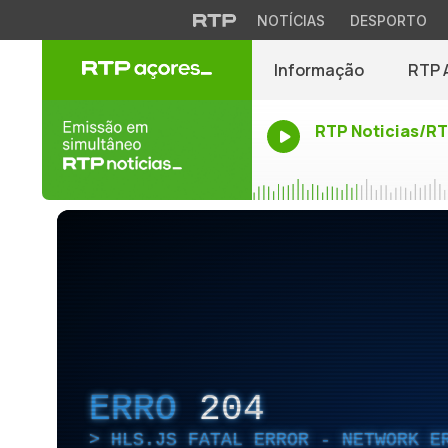
NOTÍCIAS
DESPORTO
Informação
RTP 
RTP Noticias/R
ERRO
204
HLS.JS FATAL ERROR - NETWORK E