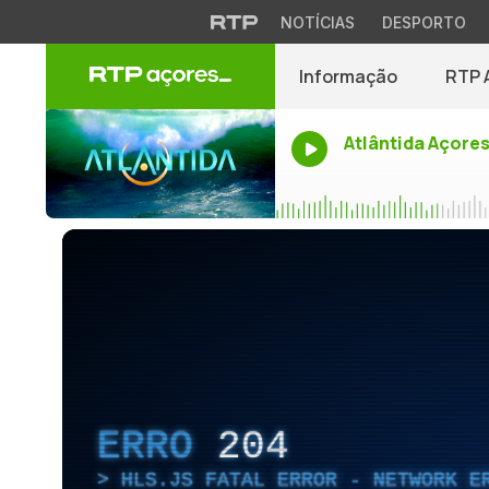
NOTÍCIAS
DESPORTO
Informação
RTP 
Atlântida Açore
ERRO
204
HLS.JS FATAL ERROR - NETWORK E