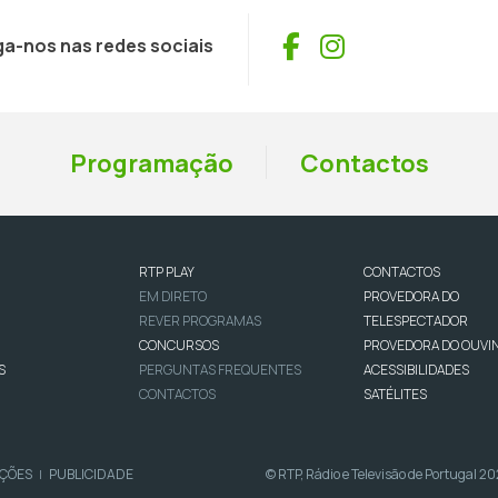
Facebook
Instagram
ga-nos nas redes sociais
Programação
Contactos
RTP PLAY
CONTACTOS
EM DIRETO
PROVEDORA DO
REVER PROGRAMAS
TELESPECTADOR
CONCURSOS
PROVEDORA DO OUVI
S
PERGUNTAS FREQUENTES
ACESSIBILIDADES
CONTACTOS
SATÉLITES
IÇÕES
PUBLICIDADE
© RTP, Rádio e Televisão de Portugal 2
|