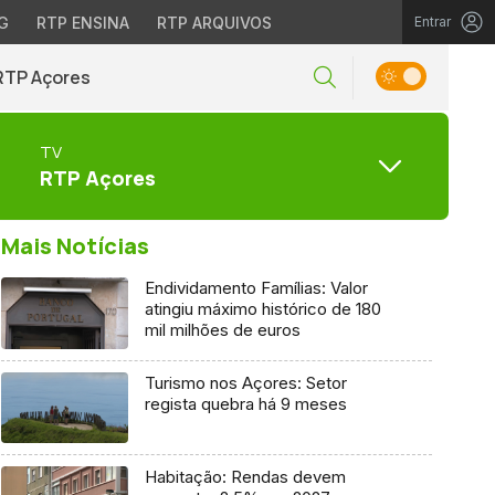
G
RTP ENSINA
RTP ARQUIVOS
Entrar
RTP Açores
TV
RTP Açores
Mais Notícias
Endividamento Famílias: Valor
atingiu máximo histórico de 180
mil milhões de euros
Turismo nos Açores: Setor
regista quebra há 9 meses
Habitação: Rendas devem