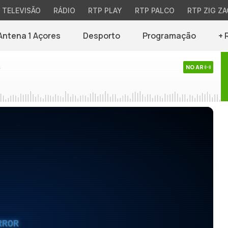
TELEVISÃO
RÁDIO
RTP PLAY
RTP PALCO
RTP ZIG ZA
Antena 1 Açores
Desporto
Programação
+ 
s
NO AR
RROR