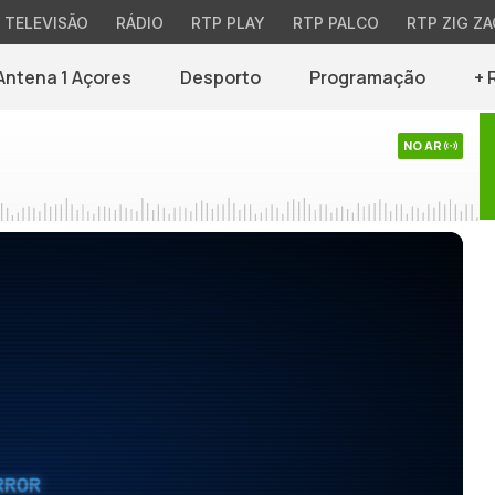
TELEVISÃO
RÁDIO
RTP PLAY
RTP PALCO
RTP ZIG ZA
Antena 1 Açores
Desporto
Programação
+ 
NO AR
RROR