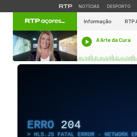
NOTÍCIAS
DESPORTO
Informação
RTP 
A Arte da Cura
ERRO
204
HLS.JS FATAL ERROR - NETWORK E