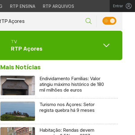
G
RTP ENSINA
RTP ARQUIVOS
Entrar
RTP Açores
TV
RTP Açores
Mais Notícias
Endividamento Famílias: Valor
atingiu máximo histórico de 180
mil milhões de euros
Turismo nos Açores: Setor
regista quebra há 9 meses
Habitação: Rendas devem