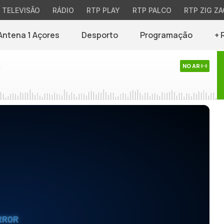
TELEVISÃO
RÁDIO
RTP PLAY
RTP PALCO
RTP ZIG ZA
Antena 1 Açores
Desporto
Programação
+ 
s
NO AR
RROR