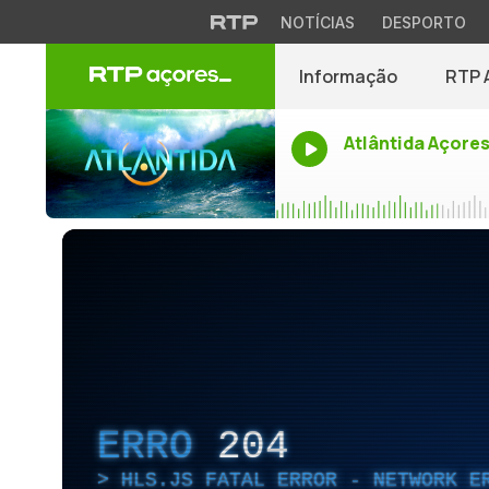
NOTÍCIAS
DESPORTO
Informação
RTP 
Atlântida Açore
ERRO
204
HLS.JS FATAL ERROR - NETWORK E