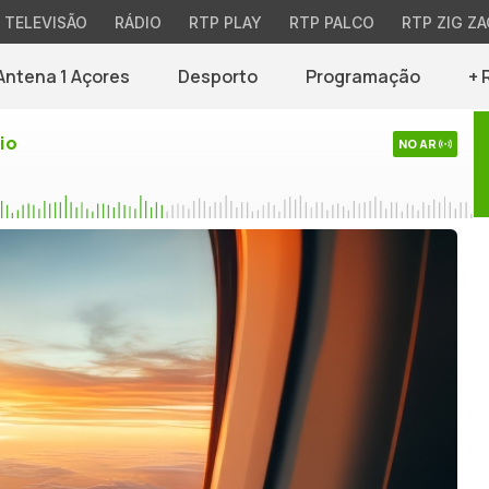
TELEVISÃO
RÁDIO
RTP PLAY
RTP PALCO
RTP ZIG ZA
Antena 1 Açores
Desporto
Programação
+ 
io
NO AR