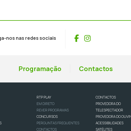
Facebook
Instagram
ga-nos nas redes sociais
Programação
Contactos
RTP PLAY
CONTACTOS
EM DIRETO
PROVEDORA DO
REVER PROGRAMAS
TELESPECTADOR
CONCURSOS
PROVEDORA DO OUVI
S
PERGUNTAS FREQUENTES
ACESSIBILIDADES
CONTACTOS
SATÉLITES