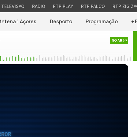
TELEVISÃO
RÁDIO
RTP PLAY
RTP PALCO
RTP ZIG ZA
Antena 1 Açores
Desporto
Programação
+ 
o
NO AR
RROR