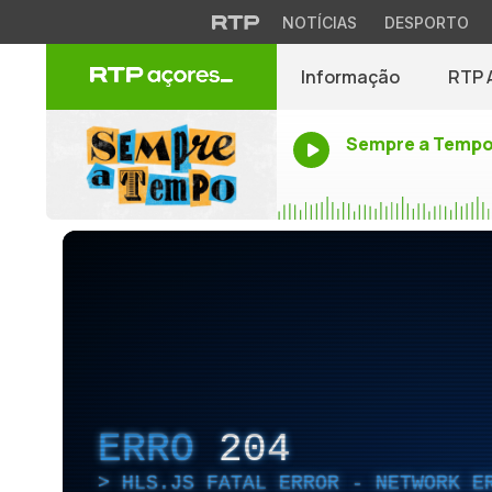
NOTÍCIAS
DESPORTO
Informação
RTP 
Sempre a Temp
ERRO
204
HLS.JS FATAL ERROR - NETWORK E