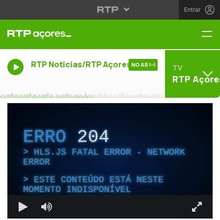
Entrar
Me
RTP Noticias/RTP Açores
NO AR
TV
RTP Açore
ERRO
204
HLS.JS FATAL ERROR - NETWORK
ERROR
ESTE CONTEÚDO ESTÁ NESTE
MOMENTO INDISPONÍVEL