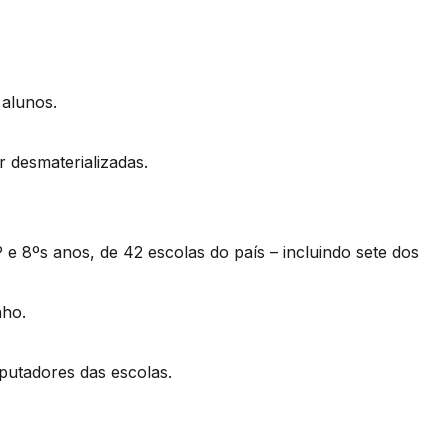
 alunos.
 desmaterializadas.
º e 8ºs anos, de 42 escolas do país – incluindo sete dos
nho.
utadores das escolas.