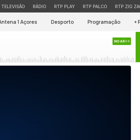
TELEVISÃO
RÁDIO
RTP PLAY
RTP PALCO
RTP ZIG ZA
Antena 1 Açores
Desporto
Programação
+ 
NO AR