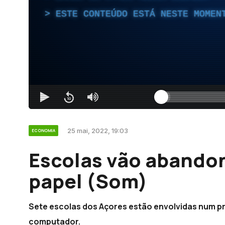
ESTE CONTEÚDO ESTÁ NESTE MOMEN
25 mai, 2022, 19:03
ECONOMIA
Escolas vão abando
papel (Som)
Sete escolas dos Açores estão envolvidas num pr
computador.