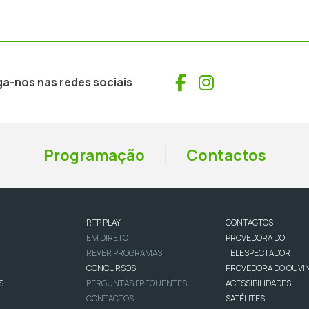
Facebook
Instagram
ga-nos nas redes sociais
Programação
Contactos
RTP PLAY
CONTACTOS
EM DIRETO
PROVEDORA DO
REVER PROGRAMAS
TELESPECTADOR
CONCURSOS
PROVEDORA DO OUVI
S
PERGUNTAS FREQUENTES
ACESSIBILIDADES
CONTACTOS
SATÉLITES