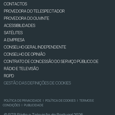
CONTACTOS
PROVEDORA DO TELESPECTADOR
PROVEDORA DO OUVINTE
ACESSIBILIDADES
SATÉLITES
A EMPRESA
CONSELHO GERAL INDEPENDENTE
CONSELHO DE OPINIÃO
CONTRATO DE CONCESSÃO DO SERVIÇO PÚBLICO DE
RÁDIO E TELEVISÃO
RGPD
GESTÃO DAS DEFINIÇÕES DE COOKIES
POLÍTICA DE PRIVACIDADE
|
POLÍTICA DE COOKIES
|
TERMOS E
CONDIÇÕES
|
PUBLICIDADE
© RTP, Rádio e Televisão de Portugal 2026