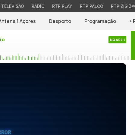
TELEVISÃO
RÁDIO
RTP PLAY
RTP PALCO
RTP ZIG ZA
Antena 1 Açores
Desporto
Programação
+ 
io
NO AR
RROR