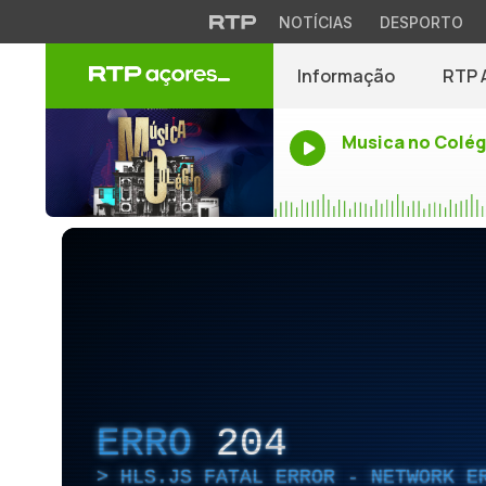
NOTÍCIAS
DESPORTO
Informação
RTP 
Musica no Colég
ERRO
204
HLS.JS FATAL ERROR - NETWORK E