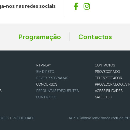
Facebook
Instagram
ga-nos nas redes sociais
Programação
Contactos
RTP PLAY
CONTACTOS
EM DIRETO
PROVEDORA DO
REVER PROGRAMAS
TELESPECTADOR
CONCURSOS
PROVEDORA DO OUVI
S
PERGUNTAS FREQUENTES
ACESSIBILIDADES
CONTACTOS
SATÉLITES
IÇÕES
PUBLICIDADE
© RTP, Rádio e Televisão de Portugal 2
|