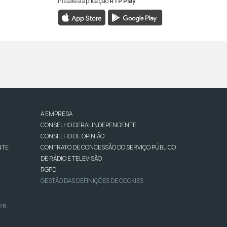
Instale a aplicação
RTP Play
A EMPRESA
CONSELHO GERAL INDEPENDENTE
CONSELHO DE OPINIÃO
NTE
CONTRATO DE CONCESSÃO DO SERVIÇO PÚBLICO
DE RÁDIO E TELEVISÃO
RGPD
GESTÃO DAS DEFINIÇÕES DE COOKIES
026