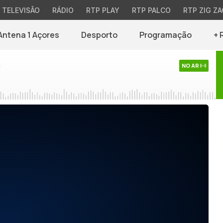
TELEVISÃO
RÁDIO
RTP PLAY
RTP PALCO
RTP ZIG ZA
Antena 1 Açores
Desporto
Programação
+ 
s
NO AR