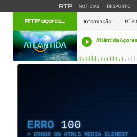
NOTÍCIAS
DESPORTO
Informação
RTP 
Atlântida Açore
ERRO
100
ERROR ON HTML5 MEDIA ELEMENT