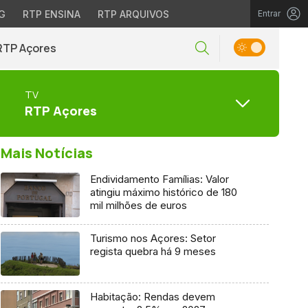
G
RTP ENSINA
RTP ARQUIVOS
Entrar
RTP Açores
TV
RTP Açores
Mais Notícias
Endividamento Famílias: Valor
atingiu máximo histórico de 180
mil milhões de euros
Turismo nos Açores: Setor
regista quebra há 9 meses
Habitação: Rendas devem