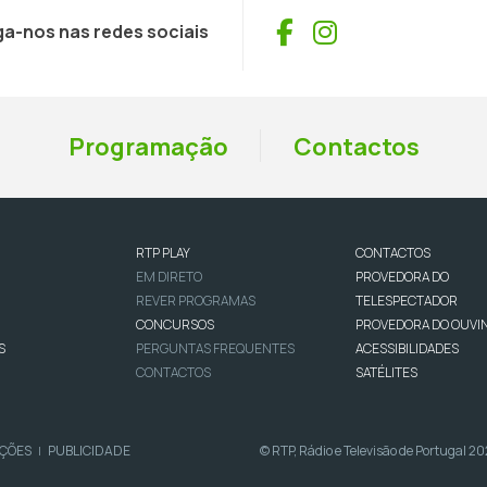
Facebook
Instagram
ga-nos nas redes sociais
Programação
Contactos
RTP PLAY
CONTACTOS
EM DIRETO
PROVEDORA DO
REVER PROGRAMAS
TELESPECTADOR
CONCURSOS
PROVEDORA DO OUVI
S
PERGUNTAS FREQUENTES
ACESSIBILIDADES
CONTACTOS
SATÉLITES
IÇÕES
PUBLICIDADE
© RTP, Rádio e Televisão de Portugal 2
|