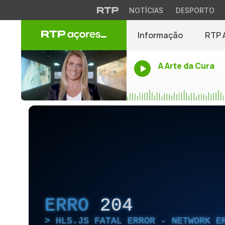
NOTÍCIAS
DESPORTO
Informação
RTP 
A Arte da Cura
ERRO
204
HLS.JS FATAL ERROR - NETWORK E