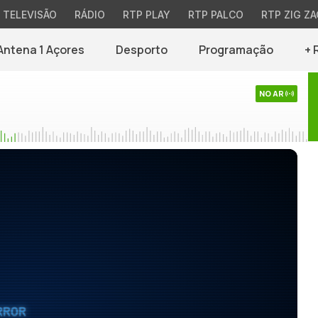
TELEVISÃO
RÁDIO
RTP PLAY
RTP PALCO
RTP ZIG ZA
Antena 1 Açores
Desporto
Programação
+ 
NO AR
RROR