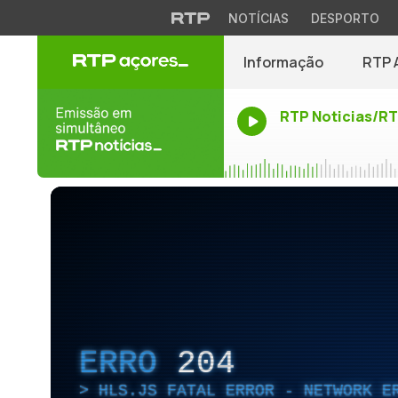
NOTÍCIAS
DESPORTO
Informação
RTP 
RTP Noticias/R
ERRO
204
HLS.JS FATAL ERROR - NETWORK E