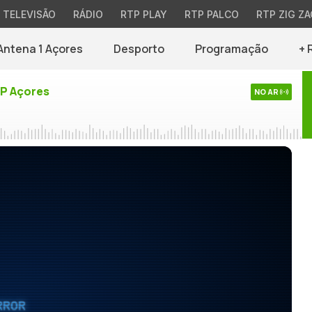
TELEVISÃO
RÁDIO
RTP PLAY
RTP PALCO
RTP ZIG ZA
Antena 1 Açores
Desporto
Programação
+ 
TP Açores
NO AR
RROR