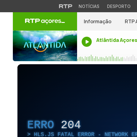
NOTÍCIAS
DESPORTO
Informação
RTP 
Atlântida Açore
ERRO
204
HLS.JS FATAL ERROR - NETWORK E