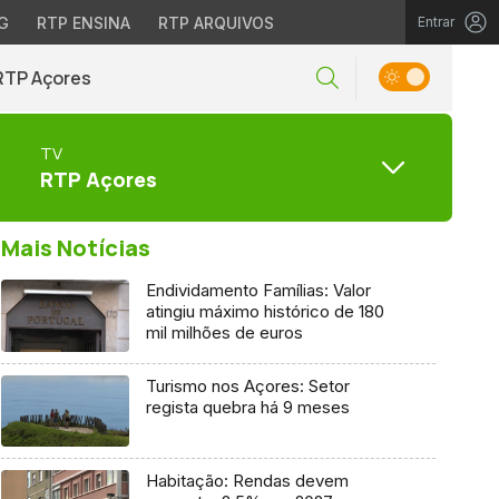
G
RTP ENSINA
RTP ARQUIVOS
Entrar
RTP Açores
TV
RTP Açores
Mais Notícias
Endividamento Famílias: Valor
atingiu máximo histórico de 180
mil milhões de euros
Turismo nos Açores: Setor
regista quebra há 9 meses
Habitação: Rendas devem