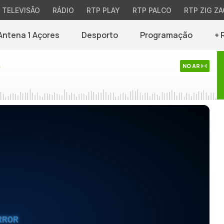
TELEVISÃO
RÁDIO
RTP PLAY
RTP PALCO
RTP ZIG ZA
Antena 1 Açores
Desporto
Programação
+ 
s
NO AR
RROR