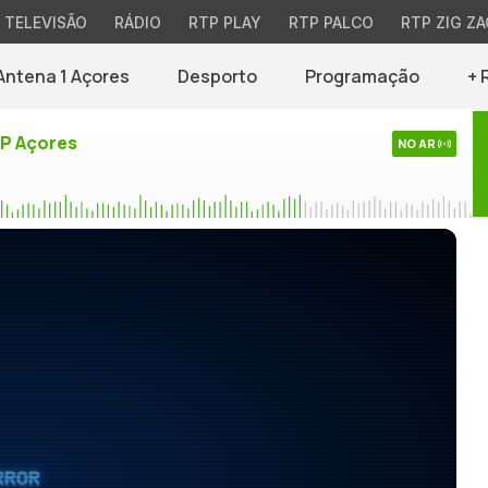
TELEVISÃO
RÁDIO
RTP PLAY
RTP PALCO
RTP ZIG ZA
Antena 1 Açores
Desporto
Programação
+ 
TP Açores
NO AR
RROR