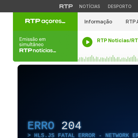
NOTÍCIAS
DESPORTO
Informação
RTP 
RTP Noticias/R
ERRO
204
HLS.JS FATAL ERROR - NETWORK E