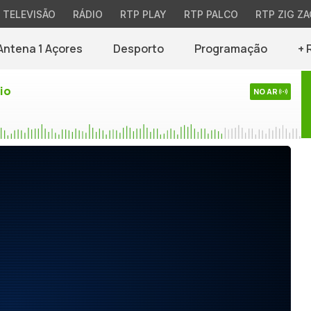
TELEVISÃO
RÁDIO
RTP PLAY
RTP PALCO
RTP ZIG ZA
Antena 1 Açores
Desporto
Programação
+ 
io
NO AR