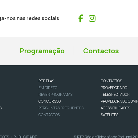
Facebook
Instagram
ga-nos nas redes sociais
Programação
Contactos
RTP PLAY
CONTACTOS
EM DIRETO
PROVEDORA DO
REVER PROGRAMAS
TELESPECTADOR
CONCURSOS
PROVEDORA DO OUVI
S
PERGUNTAS FREQUENTES
ACESSIBILIDADES
CONTACTOS
SATÉLITES
IÇÕES
PUBLICIDADE
© RTP, Rádio e Televisão de Portugal 2
|