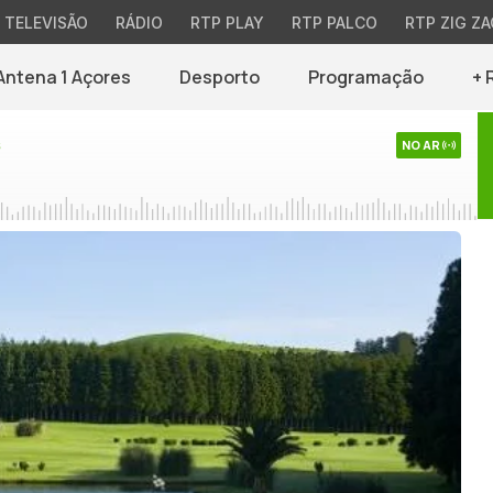
TELEVISÃO
RÁDIO
RTP PLAY
RTP PALCO
RTP ZIG ZA
Antena 1 Açores
Desporto
Programação
+ 
s
NO AR