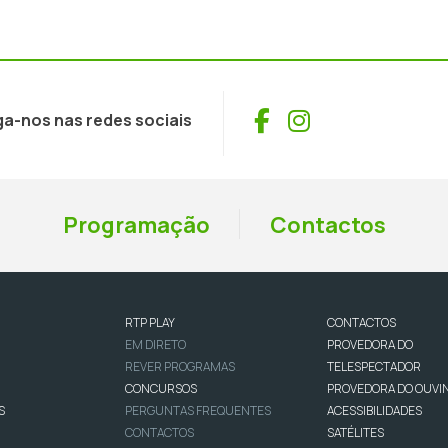
Facebook
Instagram
ga-nos nas redes sociais
Programação
Contactos
RTP PLAY
CONTACTOS
EM DIRETO
PROVEDORA DO
REVER PROGRAMAS
TELESPECTADOR
CONCURSOS
PROVEDORA DO OUVI
S
PERGUNTAS FREQUENTES
ACESSIBILIDADES
CONTACTOS
SATÉLITES