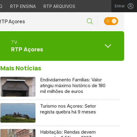
G
RTP ENSINA
RTP ARQUIVOS
Entrar
RTP Açores
TV
RTP Açores
Mais Notícias
Endividamento Famílias: Valor
atingiu máximo histórico de 180
mil milhões de euros
Turismo nos Açores: Setor
regista quebra há 9 meses
Habitação: Rendas devem