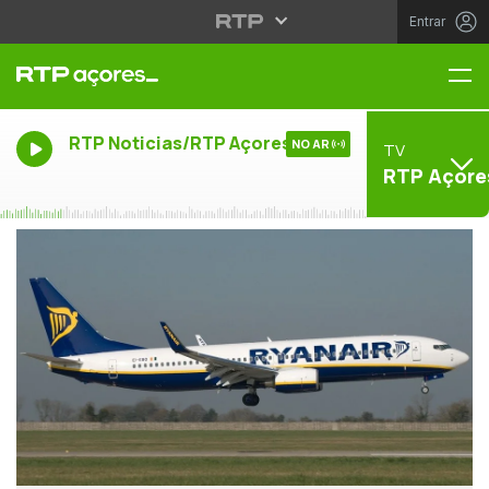
Entrar
Me
RTP Noticias/RTP Açores
NO AR
TV
RTP Açore