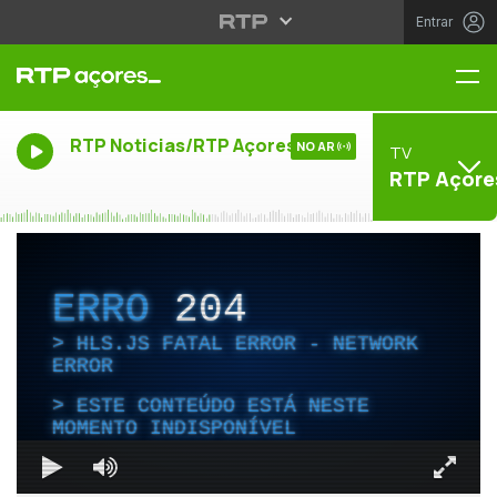
Entrar
Me
RTP Noticias/RTP Açores
NO AR
TV
RTP Açore
ERRO
204
HLS.JS FATAL ERROR - NETWORK
ERROR
ESTE CONTEÚDO ESTÁ NESTE
MOMENTO INDISPONÍVEL