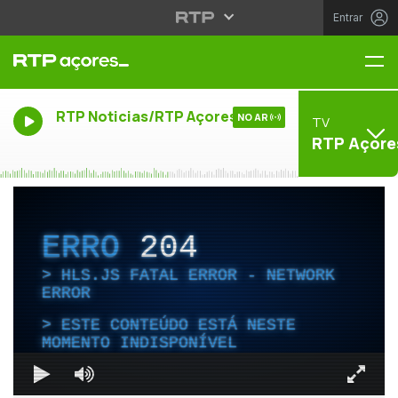
Entrar
Me
RTP Noticias/RTP Açores
NO AR
TV
RTP Açore
ERRO
204
HLS.JS FATAL ERROR - NETWORK
ERROR
ESTE CONTEÚDO ESTÁ NESTE
MOMENTO INDISPONÍVEL