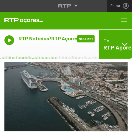
Entrar
Me
RTP Noticias/RTP Açores
NO AR
TV
RTP Açore