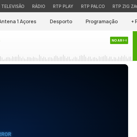
TELEVISÃO
RÁDIO
RTP PLAY
RTP PALCO
RTP ZIG ZA
Antena 1 Açores
Desporto
Programação
+ 
s
NO AR
RROR