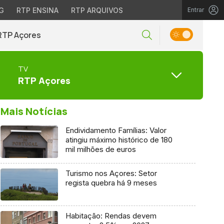
G
RTP ENSINA
RTP ARQUIVOS
Entrar
RTP Açores
TV
RTP Açores
Mais Notícias
Endividamento Famílias: Valor
atingiu máximo histórico de 180
mil milhões de euros
Turismo nos Açores: Setor
regista quebra há 9 meses
Habitação: Rendas devem