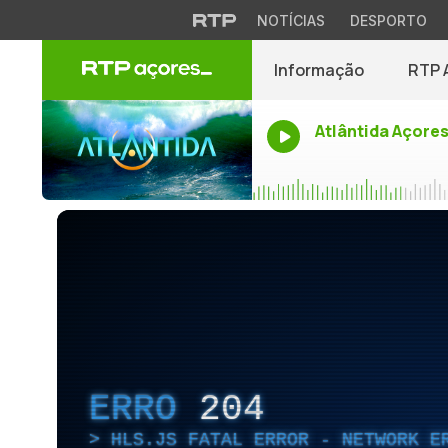
NOTÍCIAS
DESPORTO
Informação
RTP 
Atlântida Açore
ERRO
204
HLS.JS FATAL ERROR - NETWORK E