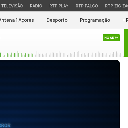
TELEVISÃO
RÁDIO
RTP PLAY
RTP PALCO
RTP ZIG ZA
Antena 1 Açores
Desporto
Programação
+ 
o
NO AR
RROR