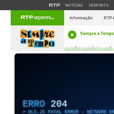
NOTÍCIAS
DESPORTO
Informação
RTP 
Sempre a Temp
ERRO
204
HLS.JS FATAL ERROR - NETWORK E