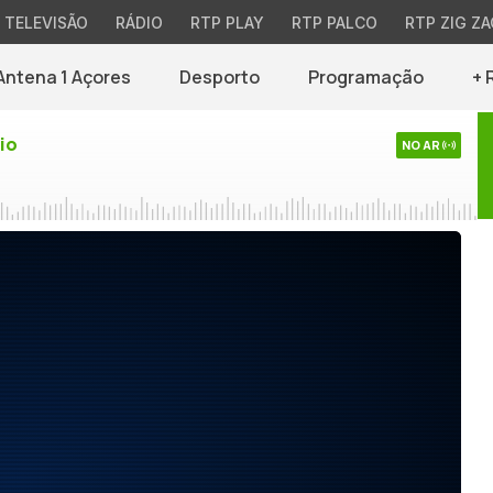
TELEVISÃO
RÁDIO
RTP PLAY
RTP PALCO
RTP ZIG ZA
Antena 1 Açores
Desporto
Programação
+ 
io
NO AR