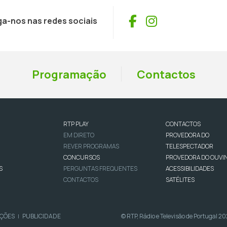
Facebook
Instagram
ga-nos nas redes sociais
Programação
Contactos
RTP PLAY
CONTACTOS
EM DIRETO
PROVEDORA DO
REVER PROGRAMAS
TELESPECTADOR
CONCURSOS
PROVEDORA DO OUVI
S
PERGUNTAS FREQUENTES
ACESSIBILIDADES
CONTACTOS
SATÉLITES
IÇÕES
PUBLICIDADE
© RTP, Rádio e Televisão de Portugal 2
|