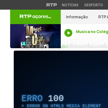
NOTÍCIAS
DESPORTO
Informação
RTP 
Musica no Colég
ERRO
100
ERROR ON HTML5 MEDIA ELEMENT