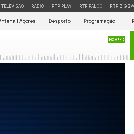
TELEVISÃO
RÁDIO
RTP PLAY
RTP PALCO
RTP ZIG ZA
Antena 1 Açores
Desporto
Programação
+ 
s
NO AR