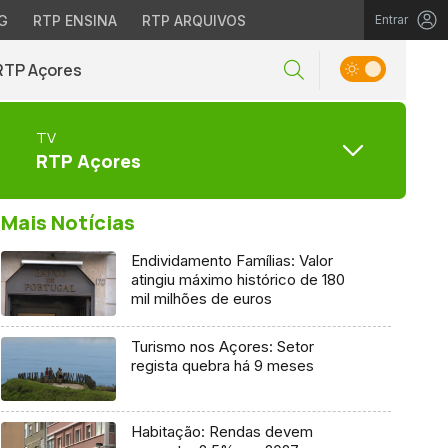
G
RTP ENSINA
RTP ARQUIVOS
Entrar
RTP Açores
TV
RTP Açores
Mais Notícias
Endividamento Famílias: Valor
atingiu máximo histórico de 180
mil milhões de euros
Turismo nos Açores: Setor
regista quebra há 9 meses
Habitação: Rendas devem