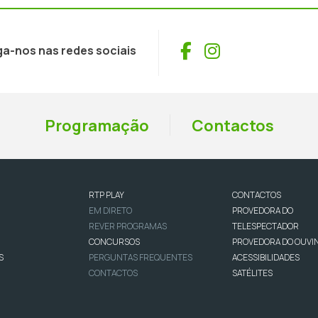
Facebook
Instagram
ga-nos nas redes sociais
Programação
Contactos
RTP PLAY
CONTACTOS
EM DIRETO
PROVEDORA DO
REVER PROGRAMAS
TELESPECTADOR
CONCURSOS
PROVEDORA DO OUVI
S
PERGUNTAS FREQUENTES
ACESSIBILIDADES
CONTACTOS
SATÉLITES