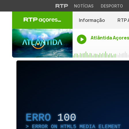
NOTÍCIAS
DESPORTO
Informação
RTP 
Atlântida Açore
ERRO
100
ERROR ON HTML5 MEDIA ELEMENT