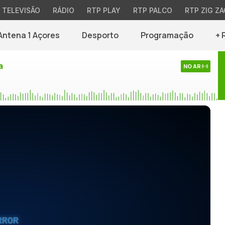
TELEVISÃO
RÁDIO
RTP PLAY
RTP PALCO
RTP ZIG ZA
Antena 1 Açores
Desporto
Programação
+ 
a
NO AR
RROR