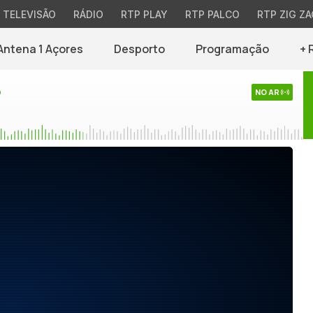
TELEVISÃO
RÁDIO
RTP PLAY
RTP PALCO
RTP ZIG ZA
Antena 1 Açores
Desporto
Programação
+ 
o
NO AR