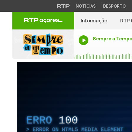
NOTÍCIAS
DESPORTO
Informação
RTP 
Sempre a Temp
ERRO
100
ERROR ON HTML5 MEDIA ELEMENT